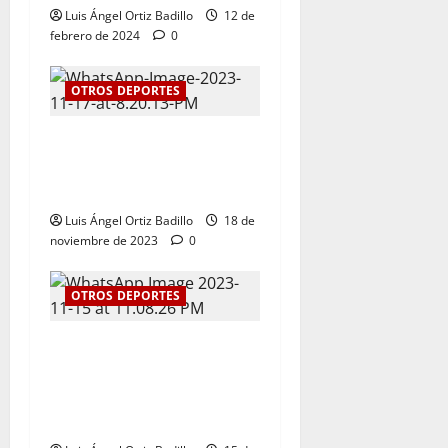
Luis Ángel Ortiz Badillo
12 de
febrero de 2024
0
OTROS DEPORTES
El tenis femenino le da a
Atlántico su primer oro en
los Juegos Nacionales 2023
Luis Ángel Ortiz Badillo
18 de
noviembre de 2023
0
OTROS DEPORTES
Kevin Donado y Mafe Herazo
ganaron plata y bronce
respectivamente para el
Atlántico