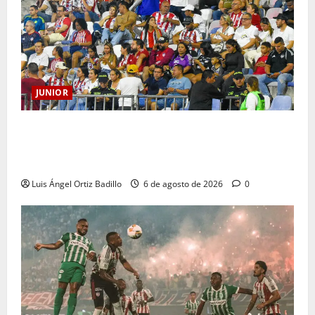
JUNIOR
Junior confirmó la boletería para el partido ante
Deportivo Pereira: Norte seguirá cerrada por
sanción
Luis Ángel Ortiz Badillo
6 de agosto de 2026
0