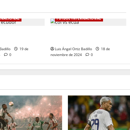
RNACIONAL
FÚTBOL INTERNACIONAL
de Colombia en la
Colombia Vs. Ecuador por
0-1 ante Ecuador
Eliminatorias al Mundial
Badillo
19 de
Luis Ángel Ortiz Badillo
18 de
4
0
noviembre de 2024
0