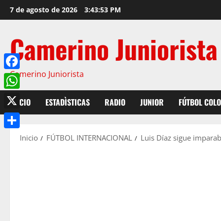
7 de agosto de 2026
3:43:54 PM
Camerino Juniorista
Camerino Juniorista
Facebook
WhatsApp
INICIO
ESTADÌSTICAS
RADIO
JUNIOR
FÚTBOL COL
X
Compartir
Inicio
FÚTBOL INTERNACIONAL
Luis Díaz sigue impara