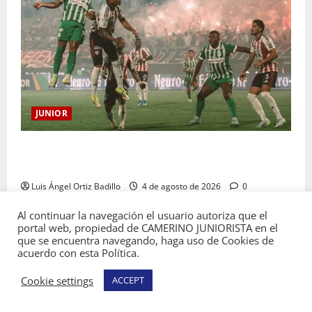
JUNIOR
¿Por qué no se jugará la fecha entre Nacional vs.
Junior en Medellín?
Luis Ángel Ortiz Badillo
4 de agosto de 2026
0
Al continuar la navegación el usuario autoriza que el
portal web, propiedad de CAMERINO JUNIORISTA en el
que se encuentra navegando, haga uso de Cookies de
acuerdo con esta Política.
Copyright © Todos los derechos reservados
Cookie settings
ACCEPT
Camerino Juniorista.
|
MoreNews
por AF themes.