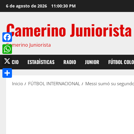
6 de agosto de 2026
11:00:31 PM
Camerino Juniorista
Camerino Juniorista
Facebook
WhatsApp
INICIO
ESTADÌSTICAS
RADIO
JUNIOR
FÚTBOL COL
X
Compartir
Inicio
FÚTBOL INTERNACIONAL
Messi sumó su segundo t