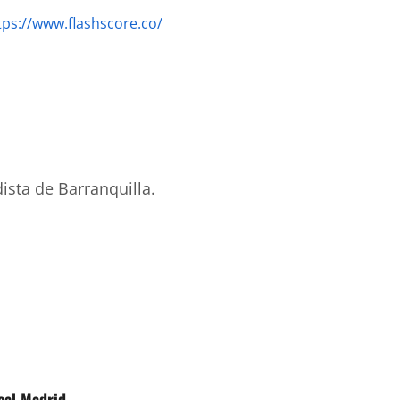
tps://www.flashscore.co/
ista de Barranquilla.
eal Madrid