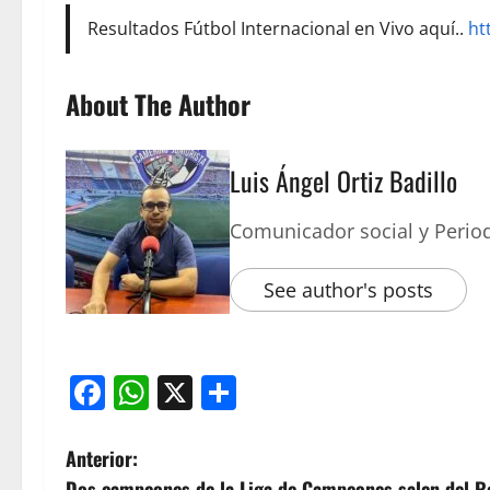
Resultados Fútbol Internacional en Vivo aquí..
ht
About The Author
Luis Ángel Ortiz Badillo
Comunicador social y Period
See author's posts
Facebook
WhatsApp
X
Compartir
Anterior:
Dos campeones de la Liga de Campeones salen del R