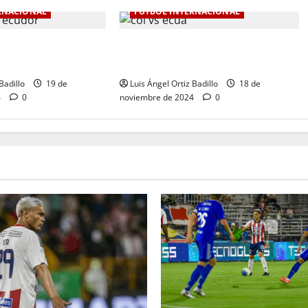
RNACIONAL
FÚTBOL INTERNACIONAL
de Colombia en la
Colombia Vs. Ecuador por
0-1 ante Ecuador
Eliminatorias al Mundial
Badillo
19 de
Luis Ángel Ortiz Badillo
18 de
4
0
noviembre de 2024
0