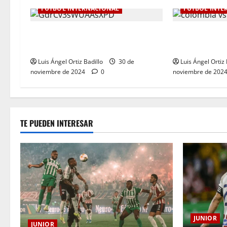
FÚTBOL INTERNACIONAL
FÚTBOL INTE
Botafogo Campeón de la
Dura derrota 
Libertadores de América.
Eliminatoria. 
Luis Ángel Ortiz Badillo
30 de
Luis Ángel Ortiz 
noviembre de 2024
0
noviembre de 202
TE PUEDEN INTERESAR
JUNIOR
JUNIOR