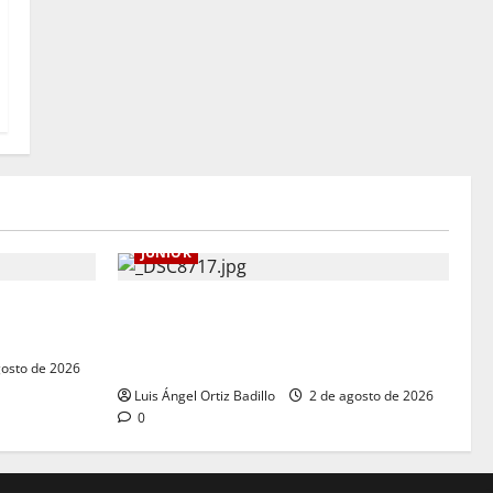
JUNIOR
drá su
“Tenemos que apretarnos los pantalones
o
y trabajar más que nunca”: Guillermo
Celis
osto de 2026
Luis Ángel Ortiz Badillo
2 de agosto de 2026
0