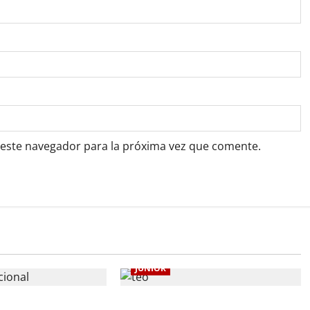
 este navegador para la próxima vez que comente.
JUNIOR
 jugará la fecha
El gran Teófilo Gutiérrez tendrá su