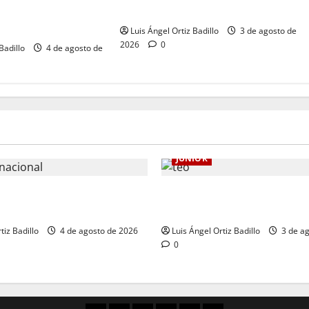
 vs. Junior en
despedida en el Metropolitano
Luis Ángel Ortiz Badillo
3 de agosto de
2026
0
Badillo
4 de agosto de
JUNIOR
 se jugará la fecha entre
El gran Teófilo Gutiérrez ten
. Junior en Medellín?
despedida en el Metropolitan
tiz Badillo
4 de agosto de 2026
Luis Ángel Ortiz Badillo
3 de ag
0