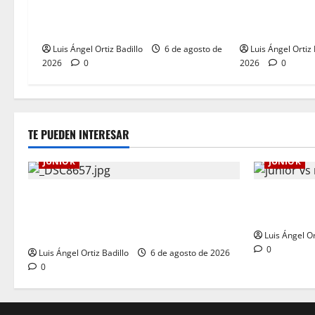
partido ante Deportivo Pereira:
entre Nacional
Norte seguirá cerrada por sanción
Medellín?
Luis Ángel Ortiz Badillo
6 de agosto de
Luis Ángel Ortiz 
2026
0
2026
0
TE PUEDEN INTERESAR
JUNIOR
JUNIOR
Junior confirmó la boletería para el
¿Por qué no
partido ante Deportivo Pereira: Norte
Nacional vs
seguirá cerrada por sanción
Luis Ángel Or
0
Luis Ángel Ortiz Badillo
6 de agosto de 2026
0