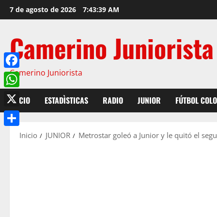
7 de agosto de 2026
7:43:39 AM
Camerino Juniorista
Camerino Juniorista
Facebook
WhatsApp
INICIO
ESTADÌSTICAS
RADIO
JUNIOR
FÚTBOL COL
X
Compartir
Inicio
JUNIOR
Metrostar goleó a Junior y le quitó el s