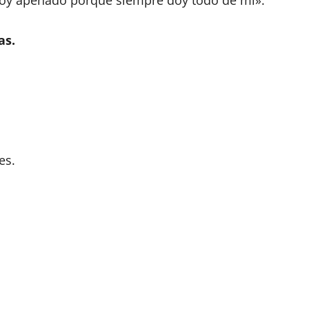
stoy apenado porque siempre doy todo de mi».
as.
es.