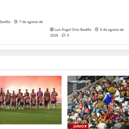
HISTORIA QUE SE
Junior confirmó la boletería para el
CORAZÓN
partido ante Deportivo Pereira:
Norte seguirá cerrada por sanción
Badillo
7 de agosto de
Luis Ángel Ortiz Badillo
6 de agosto de
2026
0
JUNIOR