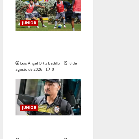
JUNIOR
A toda máquina se prepara
Junior para su juego ante
Pereira
Luis Ángel Ortiz Badillo
8 de
agosto de 2026
0
JUNIOR
Atención: No vendrá
Cristian Graciano al Junior.