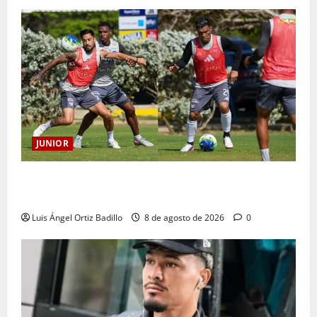
JUNIOR
A toda máquina se prepara Junior para su juego ante
Pereira
Luis Ángel Ortiz Badillo
8 de agosto de 2026
0