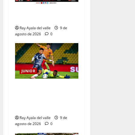
EN VIVO | El Minuto a
Minuto: Junior Vs Pereira
Ray Ayala del valle
9 de
agosto de 2026
0
JUNIOR
La previa: Junior recibe al
Pereira de Arturo Reyes con
necesidades en ambos
clubes
Ray Ayala del valle
9 de
agosto de 2026
0