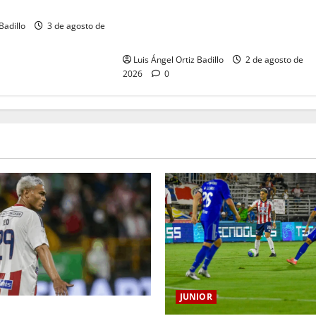
“Tenemos que apretarnos los
l Metropolitano
pantalones y trabajar más que
Badillo
3 de agosto de
nunca”: Guillermo Celis
Luis Ángel Ortiz Badillo
2 de agosto de
2026
0
JUNIOR
ilo Gutiérrez tendrá su