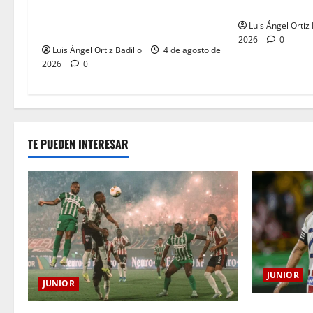
despedida en e
entre Nacional vs. Junior en
Luis Ángel Ortiz 
Medellín?
2026
0
Luis Ángel Ortiz Badillo
4 de agosto de
2026
0
TE PUEDEN INTERESAR
JUNIOR
JUNIOR
El gran Teóf