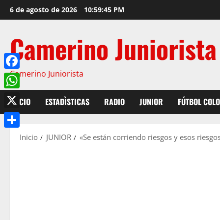
6 de agosto de 2026
10:59:46 PM
Camerino Juniorista
Camerino Juniorista
Facebook
WhatsApp
INICIO
ESTADÌSTICAS
RADIO
JUNIOR
FÚTBOL COL
X
Compartir
Inicio
JUNIOR
«Se están corriendo riesgos y esos riesg