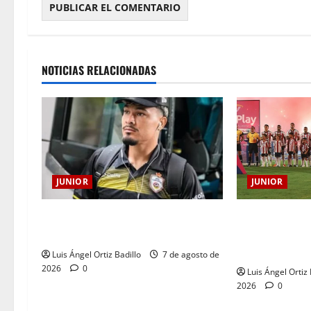
NOTICIAS RELACIONADAS
JUNIOR
JUNIOR
JUNIOR DE BA
Atención: No vendrá Cristian
AÑOS DE UNA 
Graciano al Junior.
LLEVA EN EL 
Luis Ángel Ortiz Badillo
7 de agosto de
2026
0
Luis Ángel Ortiz 
2026
0