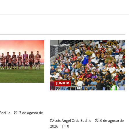
JUNIOR
RRANQUILLA, 102
HISTORIA QUE SE
Junior confirmó la boletería para el
CORAZÓN
partido ante Deportivo Pereira:
Norte seguirá cerrada por sanción
Badillo
7 de agosto de
Luis Ángel Ortiz Badillo
6 de agosto de
2026
0