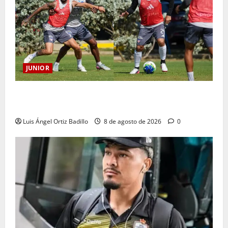
JUNIOR
A toda máquina se prepara Junior para su juego ante
Pereira
Luis Ángel Ortiz Badillo
8 de agosto de 2026
0