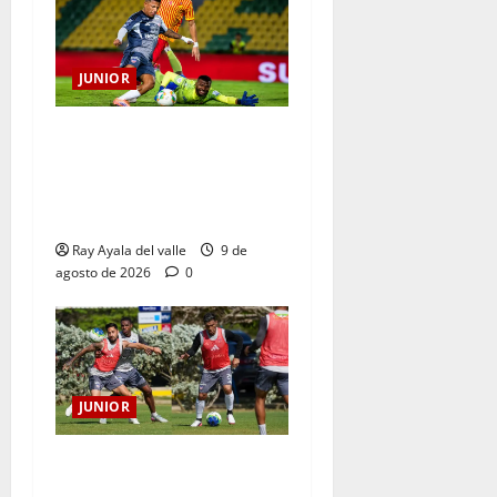
JUNIOR
La previa: Junior recibe al
Pereira de Arturo Reyes con
necesidades en ambos
clubes
Ray Ayala del valle
9 de
agosto de 2026
0
JUNIOR
A toda máquina se prepara
Junior para su juego ante