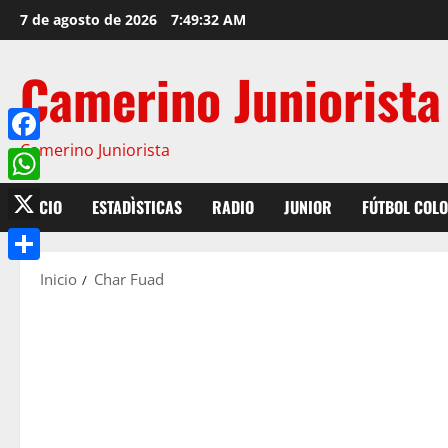
7 de agosto de 2026
7:49:32 AM
Camerino Juniorista
Camerino Juniorista
Facebook
WhatsApp
INICIO
ESTADÌSTICAS
RADIO
JUNIOR
FÚTBOL COL
X
Compartir
Inicio
Char Fuad