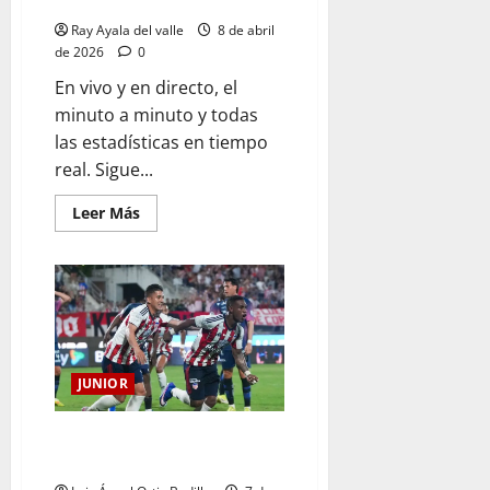
Junior Vs Palmeiras
Ray Ayala del valle
8 de abril
de 2026
0
En vivo y en directo, el
minuto a minuto y todas
las estadísticas en tiempo
real. Sigue...
Leer Más
JUNIOR
¡Es hora de hablar en cancha!:
Junior Vs. Palmeiras por Copa