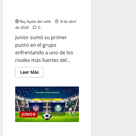
Junior no se dejó intimidar:
empate 1-1 con carácter ante
Palmeiras en Cartagena
Ray Ayala del valle
8 de abril
de 2026
0
Junior sumó su primer
punto en el grupo
enfrentando a uno de los
rivales más fuertes del...
Leer Más
JUNIOR
EN VIVO | El Minuto a Minuto: