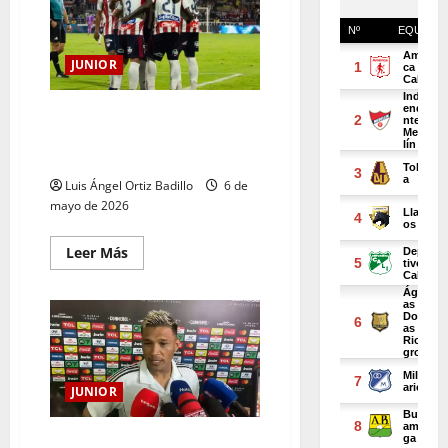
JUNIOR
Junior definió sus convocados
para el duelo ante Cerro
Porteño en Cartagena
Luis Ángel Ortiz Badillo
6 de
mayo de 2026
Leer Más
JUNIOR
“No es fácil empezar así”: Teo