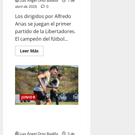
Luis Ángel Ortiz Badillo
7 de
abril de 2026
0
Los dirigidos por Alfredo
Arias se juegan el primer
partido de la Libertadores.
El campeón del fútbol...
Leer Más
JUNIOR
Junior aprieta tuercas en la
Adelita antes del reto copero
ante Palmeiras
Luis Ángel Ortiz Badillo
5 de