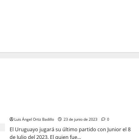
«Esto va a ser una despedida del Junior no una despedida del
fútbol»: Sebastián Viera
Luis Ángel Ortiz Badillo
23 de junio de 2023
0
El Uruguayo jugará su último partido con Junior el 8
de Julio del 2023. El quien fue...