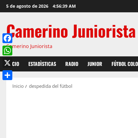
5 de agosto de 2026
4:56:40 AM
Camerino Juniorista
Camerino Juniorista
Facebook
WhatsApp
INICIO
ESTADÌSTICAS
RADIO
JUNIOR
FÚTBOL COL
X
Compartir
Inicio
despedida del fútbol