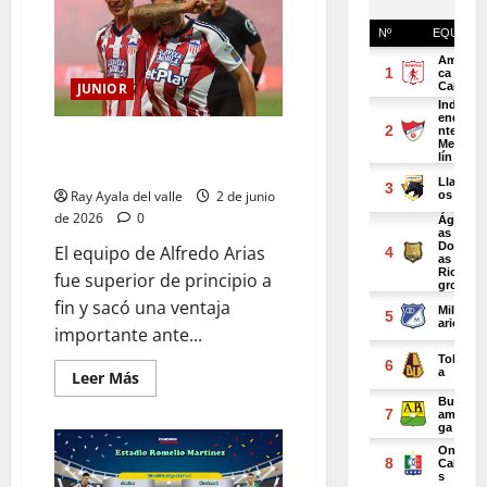
JUNIOR
Junior golpeó primero y quedó
a las puertas de la gloria
Ray Ayala del valle
2 de junio
de 2026
0
El equipo de Alfredo Arias
fue superior de principio a
fin y sacó una ventaja
importante ante...
Leer Más