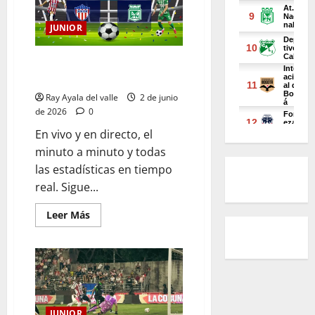
JUNIOR
EN VIVO | El Minuto a Minuto:
Junior Vs Nacional
Ray Ayala del valle
2 de junio
de 2026
0
En vivo y en directo, el
minuto a minuto y todas
las estadísticas en tiempo
real. Sigue...
Leer Más
JUNIOR