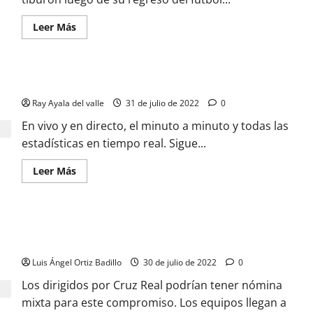
Leer Más
EN VIVO | El Minuto a Minuto: Rionegro Águilas Vs Junior
Ray Ayala del valle
31 de julio de 2022
0
En vivo y en directo, el minuto a minuto y todas las
estadísticas en tiempo real. Sigue...
Leer Más
Junior quiere seguir sumando en Liga; Águilas es su próximo
rival
Luis Ángel Ortiz Badillo
30 de julio de 2022
0
Los dirigidos por Cruz Real podrían tener nómina
mixta para este compromiso. Los equipos llegan a