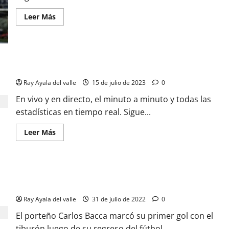
Leer Más
EN VIVO | El Minuto a Minuto: Junior Vs Águilas Rionegro
Ray Ayala del valle
15 de julio de 2023
0
En vivo y en directo, el minuto a minuto y todas las
estadísticas en tiempo real. Sigue...
Leer Más
Con gol de Carlos Bacca, Junior rescata un empate en
Rionegro
Ray Ayala del valle
31 de julio de 2022
0
El porteño Carlos Bacca marcó su primer gol con el
tiburón luego de su regreso del fútbol...