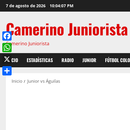
7 de agosto de 2026
10:04:08 PM
Camerino Juniorista
Camerino Juniorista
Facebook
WhatsApp
INICIO
ESTADÌSTICAS
RADIO
JUNIOR
FÚTBOL COL
X
Compartir
Inicio
Junior vs Águilas