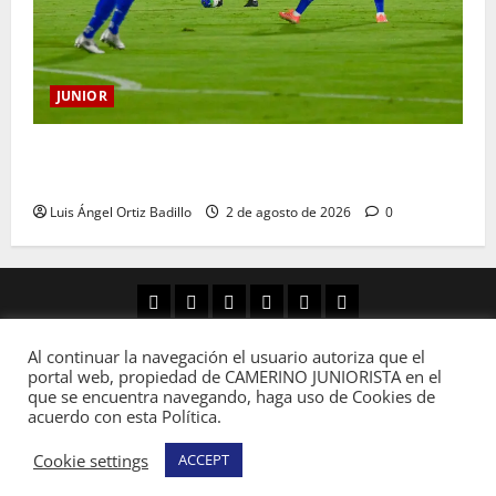
JUNIOR
“Tenemos que apretarnos los pantalones y trabajar
más que nunca”: Guillermo Celis
Luis Ángel Ortiz Badillo
2 de agosto de 2026
0
Al continuar la navegación el usuario autoriza que el
Copyright © Todos los derechos reservados
portal web, propiedad de CAMERINO JUNIORISTA en el
Camerino Juniorista.
|
MoreNews
por AF themes.
que se encuentra navegando, haga uso de Cookies de
acuerdo con esta Política.
Cookie settings
ACCEPT