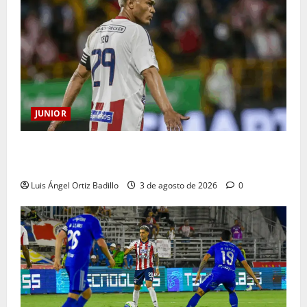
JUNIOR
El gran Teófilo Gutiérrez tendrá su despedida en el
Metropolitano
Luis Ángel Ortiz Badillo
3 de agosto de 2026
0