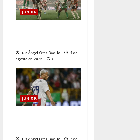
JUNIOR
¿Por qué no se jugará la
fecha entre Nacional vs.
Junior en Medellín?
Luis Ángel Ortiz Badillo
4 de
agosto de 2026
0
JUNIOR
El gran Teófilo Gutiérrez
tendrá su despedida en el
Metropolitano
Luis Ángel Ortiz Badillo
3 de