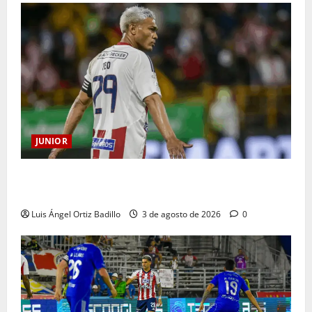
JUNIOR
El gran Teófilo Gutiérrez tendrá su despedida en el
Metropolitano
Luis Ángel Ortiz Badillo
3 de agosto de 2026
0