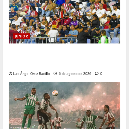
JUNIOR
Junior confirmó la boletería para el partido ante
Deportivo Pereira: Norte seguirá cerrada por
sanción
Luis Ángel Ortiz Badillo
6 de agosto de 2026
0