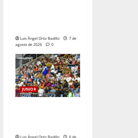
JUNIOR DE BARRANQUILLA,
102 AÑOS DE UNA HISTORIA
QUE SE LLEVA EN EL
CORAZÓN
Luis Ángel Ortiz Badillo
7 de
agosto de 2026
0
JUNIOR
Junior confirmó la boletería
para el partido ante
Deportivo Pereira: Norte
seguirá cerrada por sanción
Luis Ángel Ortiz Badillo
6 de