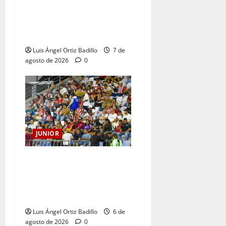
102 AÑOS DE UNA HISTORIA
QUE SE LLEVA EN EL
CORAZÓN
Luis Ángel Ortiz Badillo
7 de
agosto de 2026
0
JUNIOR
Junior confirmó la boletería
para el partido ante
Deportivo Pereira: Norte
seguirá cerrada por sanción
Luis Ángel Ortiz Badillo
6 de
agosto de 2026
0