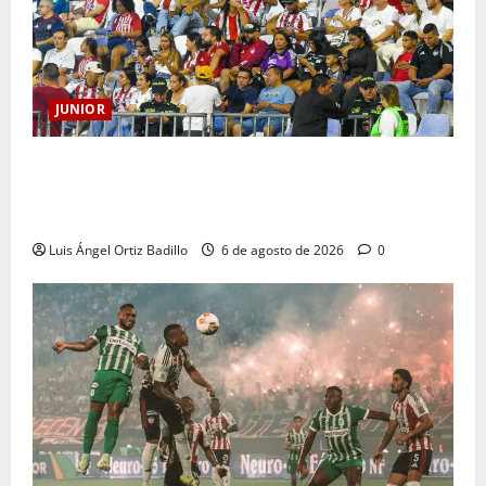
JUNIOR
Junior confirmó la boletería para el partido ante
Deportivo Pereira: Norte seguirá cerrada por
sanción
Luis Ángel Ortiz Badillo
6 de agosto de 2026
0