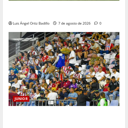
JUNIOR DE BARRANQUILLA, 102 AÑOS DE UNA
HISTORIA QUE SE LLEVA EN EL CORAZÓN
Luis Ángel Ortiz Badillo
7 de agosto de 2026
0
JUNIOR
Junior confirmó la boletería para el partido ante
Deportivo Pereira: Norte seguirá cerrada por
sanción