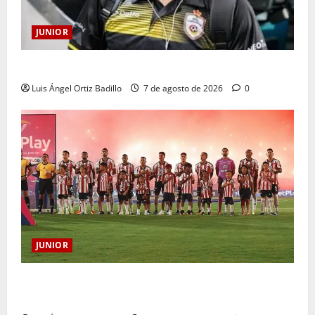
JUNIOR
Atención: No vendrá Cristian Graciano al Junior.
Luis Ángel Ortiz Badillo
7 de agosto de 2026
0
JUNIOR
JUNIOR DE BARRANQUILLA, 102 AÑOS DE UNA
HISTORIA QUE SE LLEVA EN EL CORAZÓN