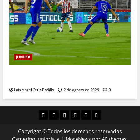
JUNIOR
“Tenemos que apretarnos los pantalones y trabajar
más que nunca”: Guillermo Celis
Luis Ángel Ortiz Badillo
2 de agosto de 2026
0
Copyright © Todos los derechos reservados
Camerino Juniorista.
|
MoreNews
por AF themes.