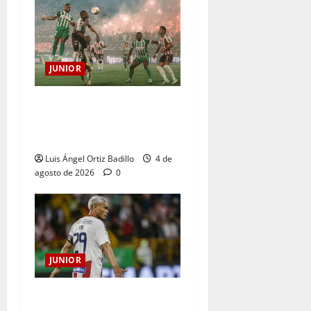
JUNIOR
¿Por qué no se jugará la
fecha entre Nacional vs.
Junior en Medellín?
Luis Ángel Ortiz Badillo
4 de
agosto de 2026
0
JUNIOR
El gran Teófilo Gutiérrez