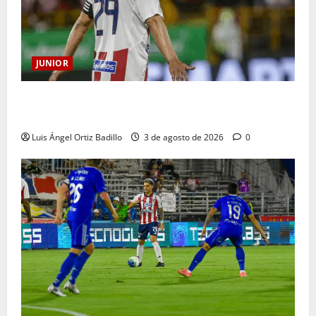
JUNIOR
El gran Teófilo Gutiérrez tendrá su despedida en el
Metropolitano
Luis Ángel Ortiz Badillo
3 de agosto de 2026
0