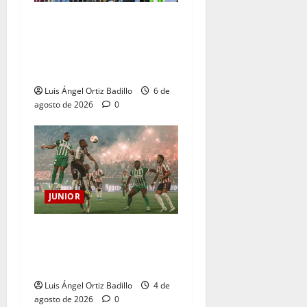
Junior confirmó la boletería
para el partido ante
Deportivo Pereira: Norte
seguirá cerrada por sanción
Luis Ángel Ortiz Badillo
6 de
agosto de 2026
0
JUNIOR
¿Por qué no se jugará la
fecha entre Nacional vs.
Junior en Medellín?
Luis Ángel Ortiz Badillo
4 de
agosto de 2026
0