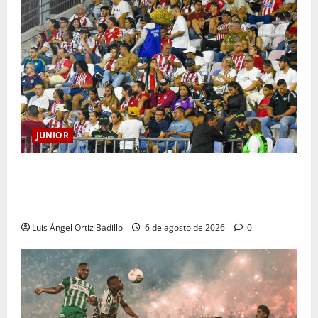
JUNIOR
Junior confirmó la boletería para el partido ante
Deportivo Pereira: Norte seguirá cerrada por
sanción
Luis Ángel Ortiz Badillo
6 de agosto de 2026
0