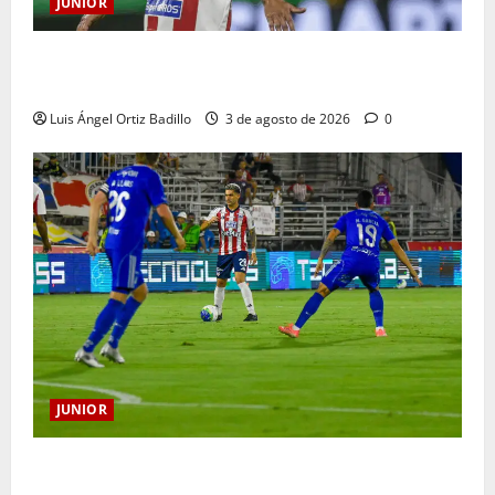
JUNIOR
El gran Teófilo Gutiérrez tendrá su despedida en el
Metropolitano
Luis Ángel Ortiz Badillo
3 de agosto de 2026
0
JUNIOR
“Tenemos que apretarnos los pantalones y trabajar