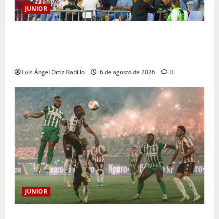
JUNIOR
Junior confirmó la boletería para el partido ante
Deportivo Pereira: Norte seguirá cerrada por
sanción
Luis Ángel Ortiz Badillo
6 de agosto de 2026
0
JUNIOR
¿Por qué no se jugará la fecha entre Nacional vs.