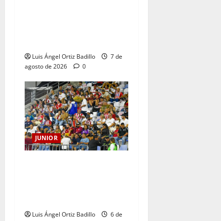
JUNIOR DE BARRANQUILLA,
102 AÑOS DE UNA HISTORIA
QUE SE LLEVA EN EL
CORAZÓN
Luis Ángel Ortiz Badillo
7 de
agosto de 2026
0
JUNIOR
Junior confirmó la boletería
para el partido ante
Deportivo Pereira: Norte
seguirá cerrada por sanción
Luis Ángel Ortiz Badillo
6 de