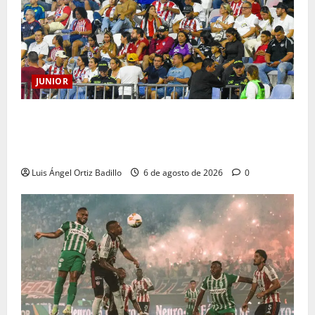
JUNIOR
Junior confirmó la boletería para el partido ante
Deportivo Pereira: Norte seguirá cerrada por
sanción
Luis Ángel Ortiz Badillo
6 de agosto de 2026
0