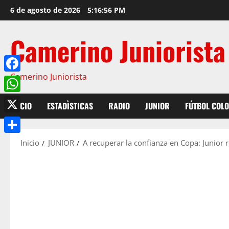
6 de agosto de 2026
5:16:57 PM
Camerino Juniorista
Camerino Juniorista
Facebook
WhatsApp
INICIO
ESTADÌSTICAS
RADIO
JUNIOR
FÚTBOL COL
X
Compartir
Inicio
JUNIOR
A recuperar la confianza en Copa: Junior r