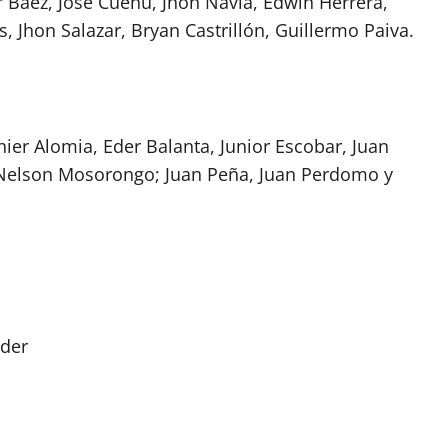
er Báez, José Cuenú, Jhon Navia, Edwin Herrera,
, Jhon Salazar, Bryan Castrillón, Guillermo Paiva.
nier Alomia, Eder Balanta, Junior Escobar, Juan
, Nelson Mosorongo; Juan Peña, Juan Perdomo y
nder