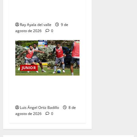
Pereira de Arturo Reyes con
necesidades en ambos
clubes
Ray Ayala del valle
9 de
agosto de 2026
0
JUNIOR
A toda máquina se prepara
Junior para su juego ante
Pereira
Luis Ángel Ortiz Badillo
8 de
agosto de 2026
0