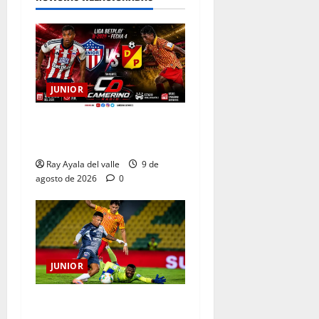
JUNIOR
EN VIVO | El Minuto a
Minuto: Junior Vs Pereira
Ray Ayala del valle
9 de
agosto de 2026
0
JUNIOR
La previa: Junior recibe al