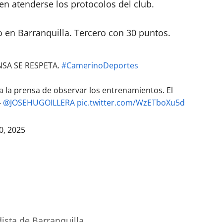
en atenderse los protocolos del club.
o en Barranquilla. Tercero con 30 puntos.
NSA SE RESPETA.
#CamerinoDeportes
a la prensa de observar los entrenamientos. El
-
@JOSEHUGOILLERA
pic.twitter.com/WzETboXu5d
30, 2025
ista de Barranquilla.