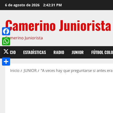
6 de agosto de 2026
2:42:32 PM
Camerino Juniorista
Camerino Juniorista
Facebook
WhatsApp
INICIO
ESTADÌSTICAS
RADIO
JUNIOR
FÚTBOL COL
X
Compartir
Inicio
JUNIOR
“A veces hay que preguntarse si antes era 