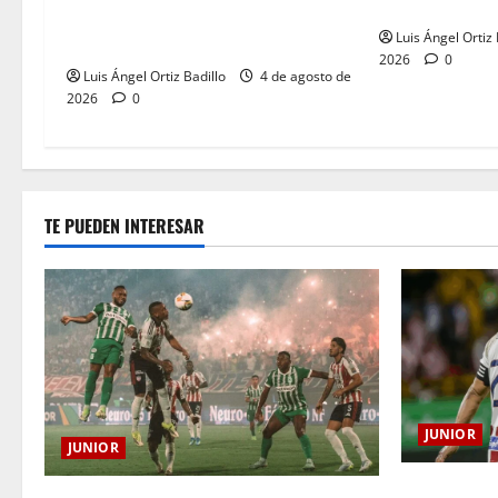
despedida en e
entre Nacional vs. Junior en
Luis Ángel Ortiz 
Medellín?
2026
0
Luis Ángel Ortiz Badillo
4 de agosto de
2026
0
TE PUEDEN INTERESAR
JUNIOR
JUNIOR
El gran Teóf