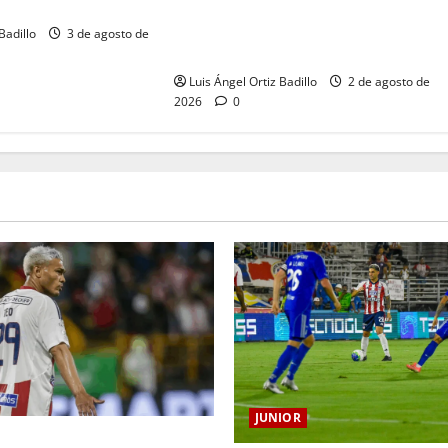
“Tenemos que apretarnos los
l Metropolitano
pantalones y trabajar más que
Badillo
3 de agosto de
nunca”: Guillermo Celis
Luis Ángel Ortiz Badillo
2 de agosto de
2026
0
JUNIOR
ilo Gutiérrez tendrá su