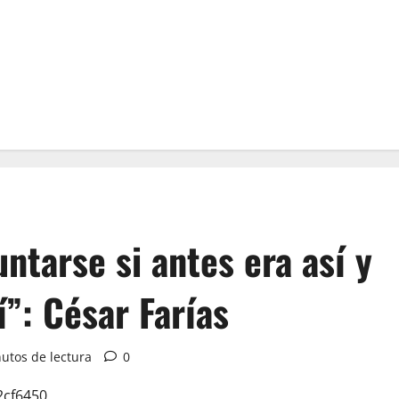
ntarse si antes era así y
í”: César Farías
utos de lectura
0