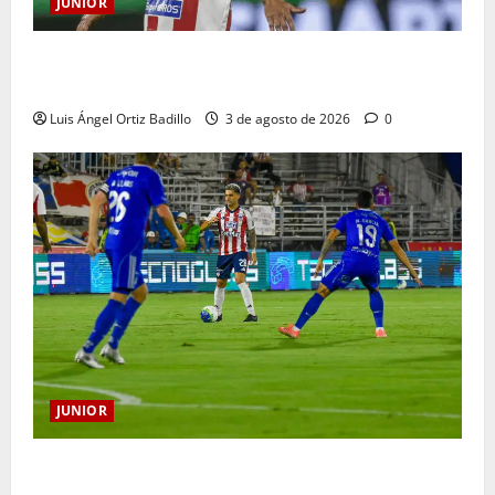
JUNIOR
El gran Teófilo Gutiérrez tendrá su despedida en el
Metropolitano
Luis Ángel Ortiz Badillo
3 de agosto de 2026
0
JUNIOR
“Tenemos que apretarnos los pantalones y trabajar