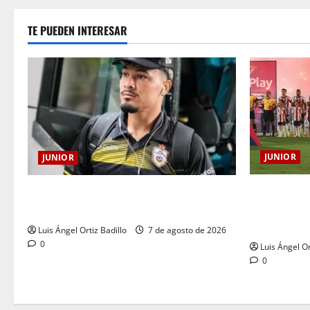
TE PUEDEN INTERESAR
JUNIOR
JUNIOR
JUNIOR DE
Atención: No vendrá Cristian Graciano al
DE UNA HIS
Junior.
CORAZÓN
Luis Ángel Ortiz Badillo
7 de agosto de 2026
0
Luis Ángel Or
0