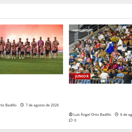
JUNIOR
 BARRANQUILLA, 102 AÑOS
TORIA QUE SE LLEVA EN EL
Junior confirmó la boletería 
partido ante Deportivo Perei
seguirá cerrada por sanción
tiz Badillo
7 de agosto de 2026
Luis Ángel Ortiz Badillo
6 de ag
0