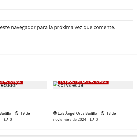
 este navegador para la próxima vez que comente.
RNACIONAL
FÚTBOL INTERNACIONAL
de Colombia en la
Colombia Vs. Ecuador por
0-1 ante Ecuador
Eliminatorias al Mundial
Badillo
19 de
Luis Ángel Ortiz Badillo
18 de
4
0
noviembre de 2024
0