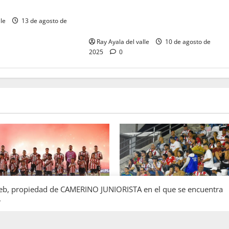
Jornada 6 de infarto: Junior
I
resiste, Nacional golea y la tabla se
lle
13 de agosto de
aprieta
Ray Ayala del valle
10 de agosto de
2025
0
l web, propiedad de CAMERINO JUNIORISTA en el que se encuentra
.
JUNIOR
 BARRANQUILLA, 102 AÑOS