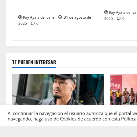
Resultados de la Jornada 9 del
BetPlay 2025-I
Clausura — Liga BetPlay II – 2025
Ray Ayala del va
Ray Ayala del valle
31 de agosto de
2025
0
2025
0
TE PUEDEN INTERESAR
Al continuar la navegación el usuario autoriza que el porta
JUNIOR
navegando, haga uso de Cookies de acuerdo con esta Política
JUNIOR
JUNIOR DE
Atención: No vendrá Cristian Graciano al