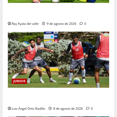
La previa: Junior recibe al Pereira de Arturo Reyes
con necesidades en ambos clubes
Ray Ayala del valle
9 de agosto de 2026
0
JUNIOR
A toda máquina se prepara Junior para su juego ante
Pereira
Luis Ángel Ortiz Badillo
8 de agosto de 2026
0