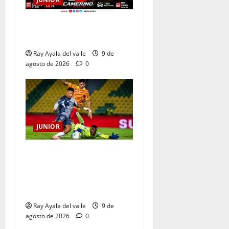
EN VIVO | El Minuto a
Minuto: Junior Vs Pereira
Ray Ayala del valle
9 de
agosto de 2026
0
JUNIOR
La previa: Junior recibe al
Pereira de Arturo Reyes con
necesidades en ambos
clubes
Ray Ayala del valle
9 de
agosto de 2026
0