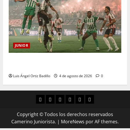
JUNIOR
¿Por qué no se jugará la fecha entre Nacional vs.
Junior en Medellín?
Luis Ángel Ortiz Badillo
4 de agosto de 2026
0
Copyright © Todos los derechos reservados
Camerino Juniorista.
|
MoreNews
por AF themes.