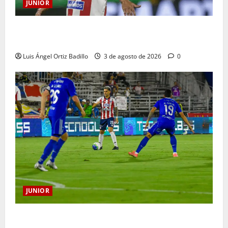
JUNIOR
El gran Teófilo Gutiérrez tendrá su despedida en el
Metropolitano
Luis Ángel Ortiz Badillo
3 de agosto de 2026
0
JUNIOR
“Tenemos que apretarnos los pantalones y trabajar