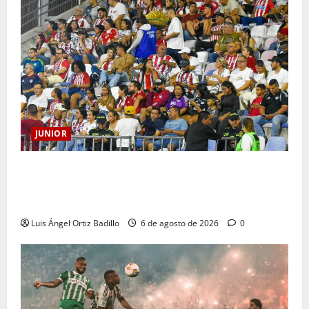
JUNIOR
Junior confirmó la boletería para el partido ante
Deportivo Pereira: Norte seguirá cerrada por
sanción
Luis Ángel Ortiz Badillo
6 de agosto de 2026
0