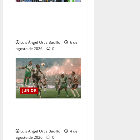
Junior confirmó la boletería
para el partido ante
Deportivo Pereira: Norte
seguirá cerrada por sanción
Luis Ángel Ortiz Badillo
6 de
agosto de 2026
0
JUNIOR
¿Por qué no se jugará la
fecha entre Nacional vs.
Junior en Medellín?
Luis Ángel Ortiz Badillo
4 de
agosto de 2026
0