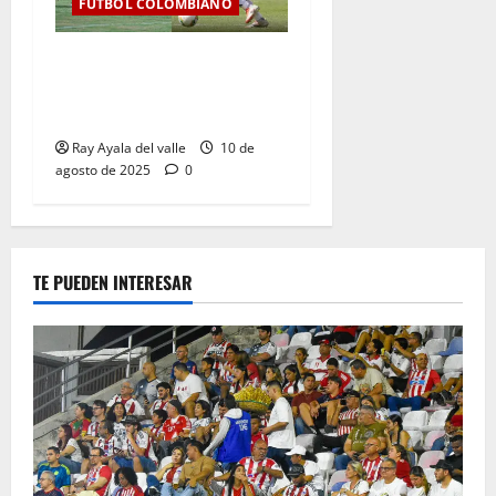
FÚTBOL COLOMBIANO
Jornada 6 de infarto: Junior
resiste, Nacional golea y la
tabla se aprieta
Ray Ayala del valle
10 de
agosto de 2025
0
TE PUEDEN INTERESAR