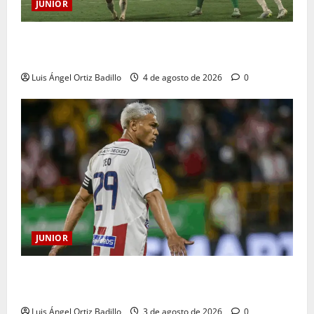
JUNIOR
¿Por qué no se jugará la fecha entre Nacional vs.
Junior en Medellín?
Luis Ángel Ortiz Badillo
4 de agosto de 2026
0
JUNIOR
El gran Teófilo Gutiérrez tendrá su despedida en el
Metropolitano
Luis Ángel Ortiz Badillo
3 de agosto de 2026
0