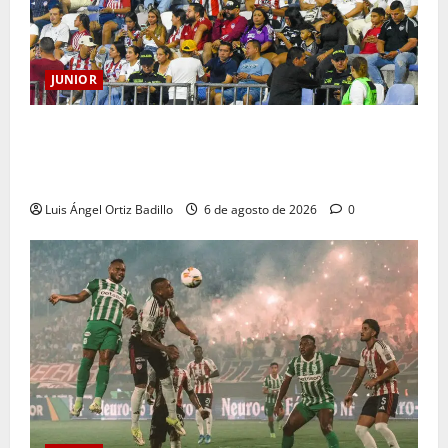
JUNIOR
Junior confirmó la boletería para el partido ante
Deportivo Pereira: Norte seguirá cerrada por
sanción
Luis Ángel Ortiz Badillo
6 de agosto de 2026
0