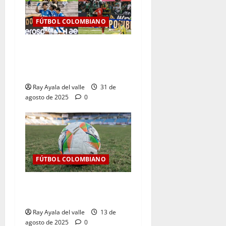
FÚTBOL COLOMBIANO
Resultados de la Jornada 9
del Clausura — Liga
BetPlay II – 2025
Ray Ayala del valle
31 de
agosto de 2025
0
FÚTBOL COLOMBIANO
Así se jugará la fecha 7 de
la Liga BetPlay 2025-II
Ray Ayala del valle
13 de
agosto de 2025
0