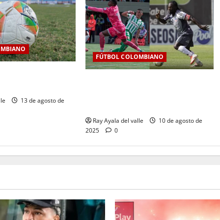
OMBIANO
FÚTBOL COLOMBIANO
a fecha 7 de la Liga
Jornada 6 de infarto: Junior
I
resiste, Nacional golea y la tabla se
lle
13 de agosto de
aprieta
Ray Ayala del valle
10 de agosto de
2025
0