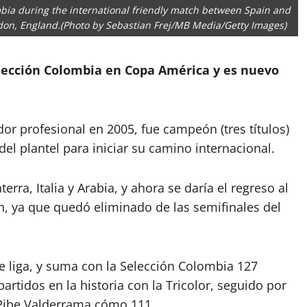
a during the international friendly match between Spain and
on, England.(Photo by Sebastian Frej/MB Media/Getty Images)
elección Colombia en Copa América y es nuevo
r profesional en 2005, fue campeón (tres títulos)
del plantel para iniciar su camino internacional.
erra, Italia y Arabia, y ahora se daría el regreso al
n, ya que quedó eliminado de las semifinales del
e liga, y suma con la Selección Colombia 127
artidos en la historia con la Tricolor, seguido por
 Pibe Valderrama cómo 111.