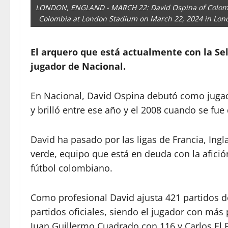
LONDON, ENGLAND - MARCH 22: David Ospina of Colombi
Colombia at London Stadium on March 22, 2024 in Lond
El arquero que está actualmente con la S
jugador de Nacional.
En Nacional, David Ospina debutó como jugado
y brilló entre ese año y el 2008 cuando se fue 
David ha pasado por las ligas de Francia, Inglat
verde, equipo que está en deuda con la afició
fútbol colombiano.
Como profesional David ajusta 421 partidos d
partidos oficiales, siendo el jugador con más p
Juan Guillermo Cuadrado con 116 y Carlos El