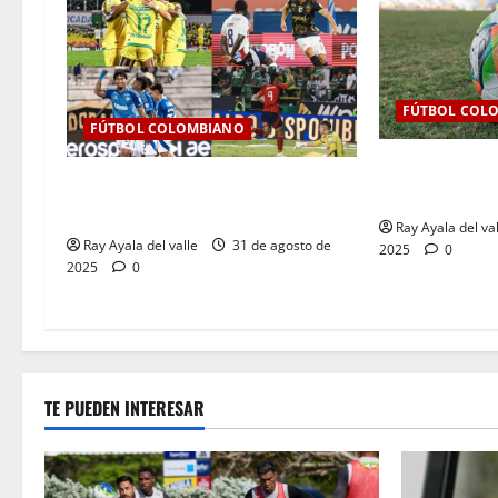
FÚTBOL COL
FÚTBOL COLOMBIANO
Así se jugará l
Resultados de la Jornada 9 del
BetPlay 2025-I
Clausura — Liga BetPlay II – 2025
Ray Ayala del va
Ray Ayala del valle
31 de agosto de
2025
0
2025
0
TE PUEDEN INTERESAR