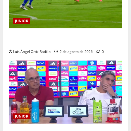
JUNIOR
“Tenemos que apretarnos los pantalones y trabajar
más que nunca”: Guillermo Celis
Luis Ángel Ortiz Badillo
2 de agosto de 2026
0
JUNIOR