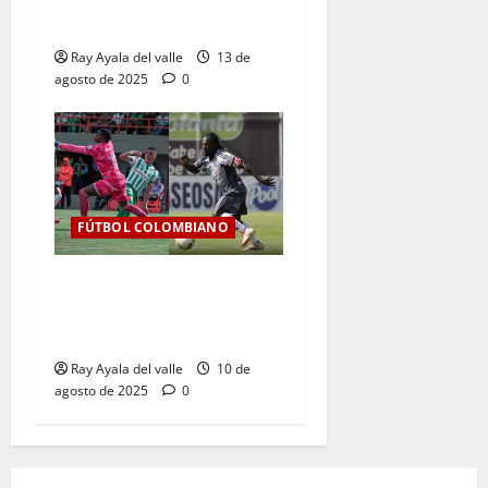
Así se jugará la fecha 7 de
la Liga BetPlay 2025-II
Ray Ayala del valle
13 de
agosto de 2025
0
FÚTBOL COLOMBIANO
Jornada 6 de infarto: Junior
resiste, Nacional golea y la
tabla se aprieta
Ray Ayala del valle
10 de
agosto de 2025
0