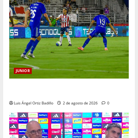
JUNIOR
“Tenemos que apretarnos los pantalones y trabajar
más que nunca”: Guillermo Celis
Luis Ángel Ortiz Badillo
2 de agosto de 2026
0