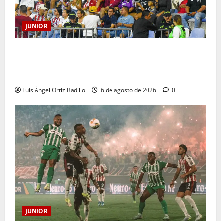
JUNIOR
Junior confirmó la boletería para el partido ante
Deportivo Pereira: Norte seguirá cerrada por
sanción
Luis Ángel Ortiz Badillo
6 de agosto de 2026
0
JUNIOR