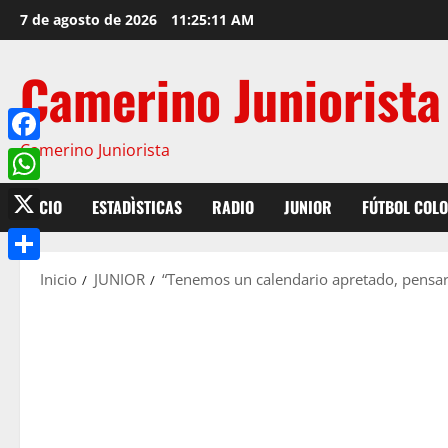
7 de agosto de 2026
11:25:12 AM
Camerino Juniorista
Camerino Juniorista
Facebook
WhatsApp
INICIO
ESTADÌSTICAS
RADIO
JUNIOR
FÚTBOL COL
X
Compartir
Inicio
JUNIOR
“Tenemos un calendario apretado, pensa