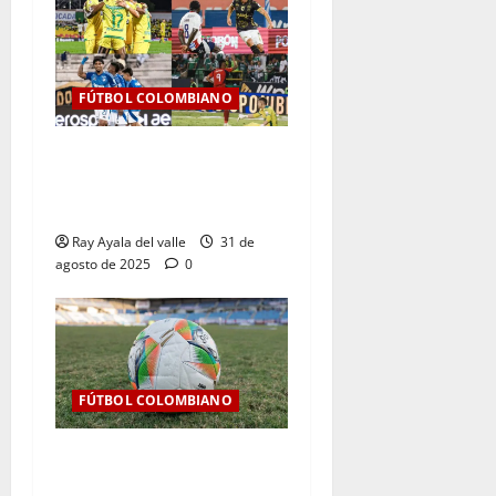
FÚTBOL COLOMBIANO
Resultados de la Jornada 9
del Clausura — Liga
BetPlay II – 2025
Ray Ayala del valle
31 de
agosto de 2025
0
FÚTBOL COLOMBIANO
Así se jugará la fecha 7 de
la Liga BetPlay 2025-II