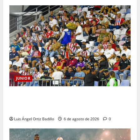
JUNIOR
Junior confirmó la boletería para el partido ante
Deportivo Pereira: Norte seguirá cerrada por
sanción
Luis Ángel Ortiz Badillo
6 de agosto de 2026
0