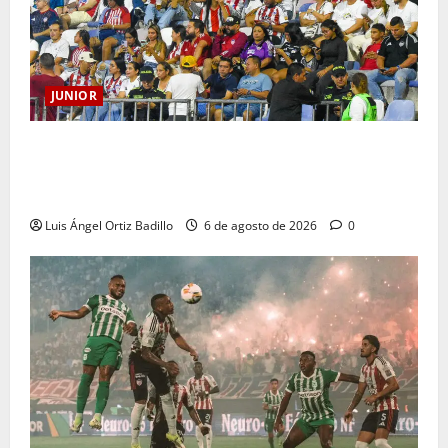
JUNIOR
Junior confirmó la boletería para el partido ante
Deportivo Pereira: Norte seguirá cerrada por
sanción
Luis Ángel Ortiz Badillo
6 de agosto de 2026
0