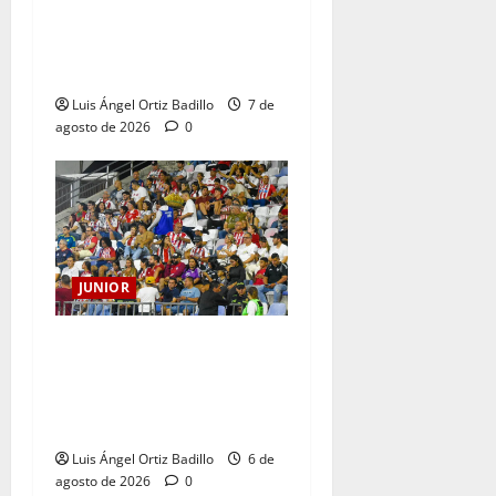
102 AÑOS DE UNA HISTORIA
QUE SE LLEVA EN EL
CORAZÓN
Luis Ángel Ortiz Badillo
7 de
agosto de 2026
0
JUNIOR
Junior confirmó la boletería
para el partido ante
Deportivo Pereira: Norte
seguirá cerrada por sanción
Luis Ángel Ortiz Badillo
6 de
agosto de 2026
0