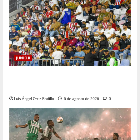
JUNIOR
Junior confirmó la boletería para el partido ante
Deportivo Pereira: Norte seguirá cerrada por
sanción
Luis Ángel Ortiz Badillo
6 de agosto de 2026
0