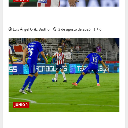
El gran Teófilo Gutiérrez tendrá su despedida en el
Metropolitano
Luis Ángel Ortiz Badillo
3 de agosto de 2026
0
JUNIOR
“Tenemos que apretarnos los pantalones y trabajar
más que nunca”: Guillermo Celis