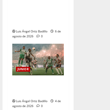
Junior confirmó la boletería
para el partido ante
Deportivo Pereira: Norte
seguirá cerrada por sanción
Luis Ángel Ortiz Badillo
6 de
agosto de 2026
0
JUNIOR
¿Por qué no se jugará la
fecha entre Nacional vs.
Junior en Medellín?
Luis Ángel Ortiz Badillo
4 de
agosto de 2026
0