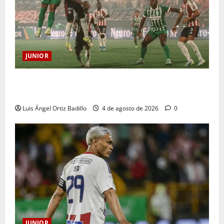
JUNIOR
¿Por qué no se jugará la fecha entre Nacional vs.
Junior en Medellín?
Luis Ángel Ortiz Badillo
4 de agosto de 2026
0
JUNIOR