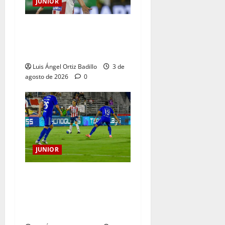
JUNIOR
El gran Teófilo Gutiérrez
tendrá su despedida en el
Metropolitano
Luis Ángel Ortiz Badillo
3 de
agosto de 2026
0
JUNIOR
“Tenemos que apretarnos
los pantalones y trabajar
más que nunca”: Guillermo
Celis