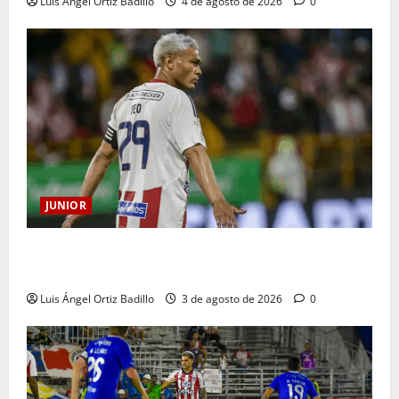
Luis Ángel Ortiz Badillo
4 de agosto de 2026
0
JUNIOR
El gran Teófilo Gutiérrez tendrá su despedida en el
Metropolitano
Luis Ángel Ortiz Badillo
3 de agosto de 2026
0