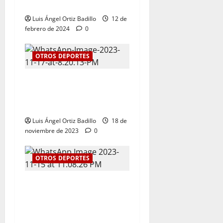
Rigoberto Urán
Luis Ángel Ortiz Badillo
12 de
febrero de 2024
0
OTROS DEPORTES
El tenis femenino le da a
Atlántico su primer oro en
los Juegos Nacionales 2023
Luis Ángel Ortiz Badillo
18 de
noviembre de 2023
0
OTROS DEPORTES
Kevin Donado y Mafe Herazo
ganaron plata y bronce
respectivamente para el
Atlántico