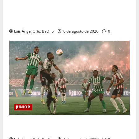
Junior confirmó la boletería para el partido ante
Deportivo Pereira: Norte seguirá cerrada por
sanción
Luis Ángel Ortiz Badillo
6 de agosto de 2026
0
JUNIOR
¿Por qué no se jugará la fecha entre Nacional vs.
Junior en Medellín?