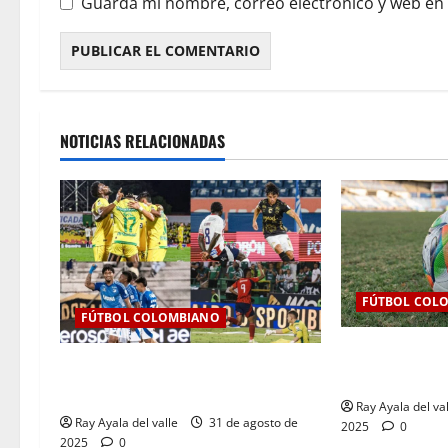
Guarda mi nombre, correo electrónico y web en
NOTICIAS RELACIONADAS
FÚTBOL COL
FÚTBOL COLOMBIANO
Así se jugará l
Resultados de la Jornada 9 del
BetPlay 2025-I
Clausura — Liga BetPlay II – 2025
Ray Ayala del va
Ray Ayala del valle
31 de agosto de
2025
0
2025
0