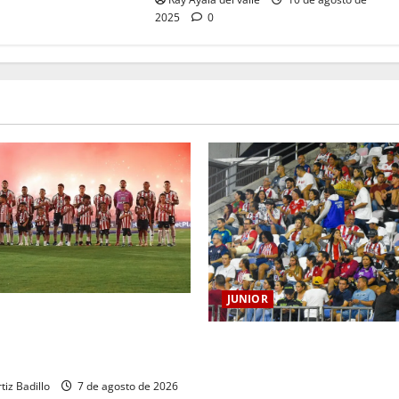
2025
0
JUNIOR
 BARRANQUILLA, 102 AÑOS
TORIA QUE SE LLEVA EN EL
Junior confirmó la boletería 
partido ante Deportivo Perei
seguirá cerrada por sanción
tiz Badillo
7 de agosto de 2026