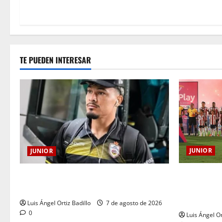
TE PUEDEN INTERESAR
JUNIOR
JUNIOR
JUNIOR DE
Atención: No vendrá Cristian Graciano al
DE UNA HIS
Junior.
CORAZÓN
Luis Ángel Ortiz Badillo
7 de agosto de 2026
0
Luis Ángel Or