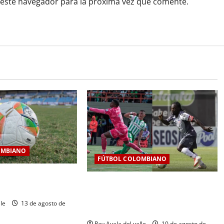
 este navegador para la próxima vez que comente.
OMBIANO
FÚTBOL COLOMBIANO
a fecha 7 de la Liga
Jornada 6 de infarto: Junior
I
resiste, Nacional golea y la tabla se
lle
13 de agosto de
aprieta
Ray Ayala del valle
10 de agosto de