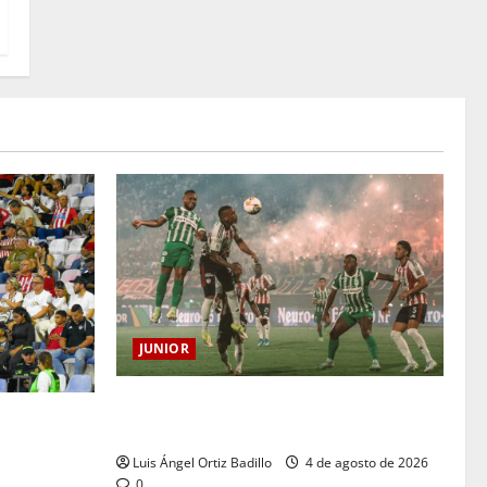
JUNIOR
¿Por qué no se jugará la fecha entre
para el
Nacional vs. Junior en Medellín?
ra: Norte
Luis Ángel Ortiz Badillo
4 de agosto de 2026
0