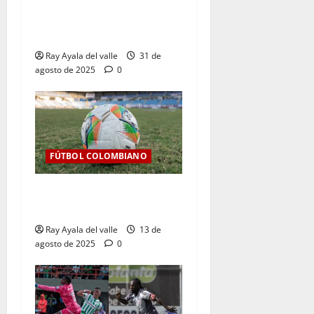
Resultados de la Jornada 9
del Clausura — Liga
BetPlay II – 2025
Ray Ayala del valle
31 de
agosto de 2025
0
FÚTBOL COLOMBIANO
Así se jugará la fecha 7 de
la Liga BetPlay 2025-II
Ray Ayala del valle
13 de
agosto de 2025
0