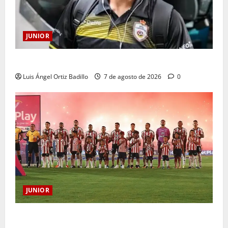
JUNIOR
Atención: No vendrá Cristian Graciano al Junior.
Luis Ángel Ortiz Badillo
7 de agosto de 2026
0
JUNIOR
JUNIOR DE BARRANQUILLA, 102 AÑOS DE UNA