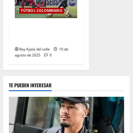
FÚTBOL COLOMBIANO
Jornada 6 de infarto: Junior
resiste, Nacional golea y la
tabla se aprieta
Ray Ayala del valle
10 de
agosto de 2025
0
TE PUEDEN INTERESAR